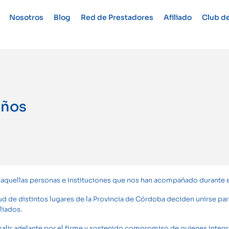
Nosotros
Blog
Red de Prestadores
Afiliado
Club de
años
quellas personas e instituciones que nos han acompañado durante 
 de distintos lugares de la Provincia de Córdoba deciden unirse para
liados.
salir adelante por el firme y sostenido compromiso de quienes integ