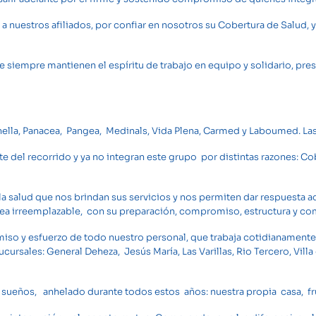
a nuestros afiliados, por confiar en nosotros su Cobertura de Salud
 siempre mantienen el espíritu de trabajo en equipo y solidario, pre
pinella, Panacea, Pangea, Medinals, Vida Plena, Carmed y Laboumed. 
del recorrido y ya no integran este grupo por distintas razones: Cob
 la salud que nos brindan sus servicios y nos permiten dar respuesta 
area irreemplazable, con su preparación, compromiso, estructura y c
iso y esfuerzo de todo nuestro personal, que trabaja cotidianamente
ucursales: General Deheza, Jesús María, Las Varillas, Rio Tercero, Vill
 sueños, anhelado durante todos estos años: nuestra propia casa, fr