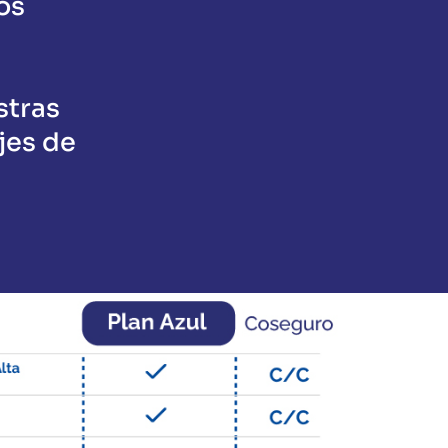
os
stras
jes de