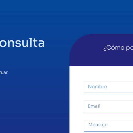
consulta
¿Cómo po
.ar