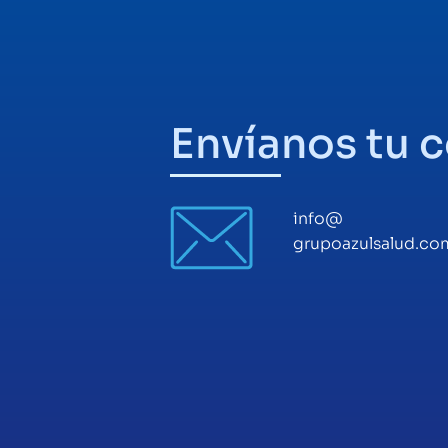
Envíanos tu 
info@
grupoazulsalud.com