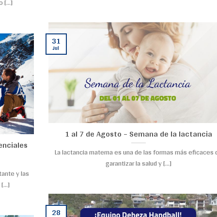
[...]
31
Jul
1 al 7 de Agosto – Semana de la lactancia
enciales
La lactancia materna es una de las formas más eficaces 
garantizar la salud y [...]
tante y las
...]
28