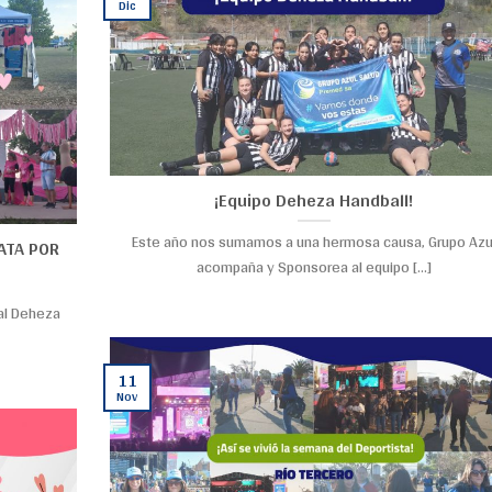
Dic
¡Equipo Deheza Handball!
Este año nos sumamos a una hermosa causa, Grupo Azu
ATA POR
acompaña y Sponsorea al equipo [...]
al Deheza
11
Nov