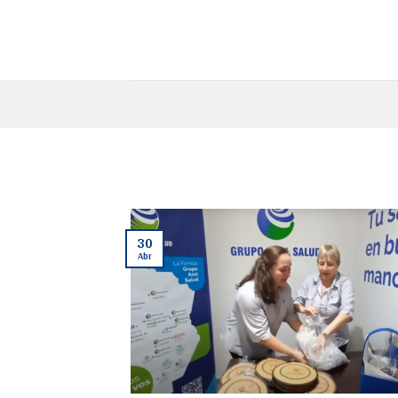
30
Abr